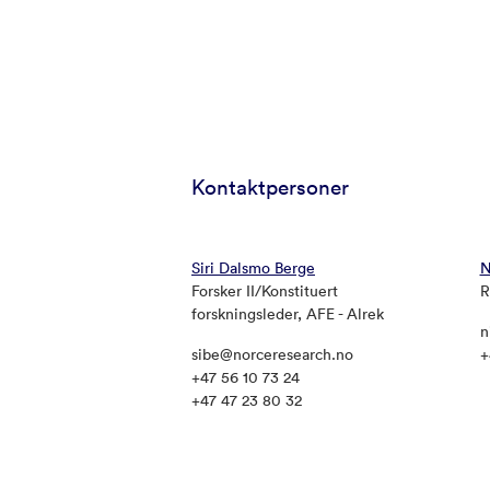
Kontaktpersoner
Siri Dalsmo Berge
N
Forsker II/Konstituert
R
forskningsleder, AFE - Alrek
n
sibe@norceresearch.no
+
+47 56 10 73 24
+47 47 23 80 32