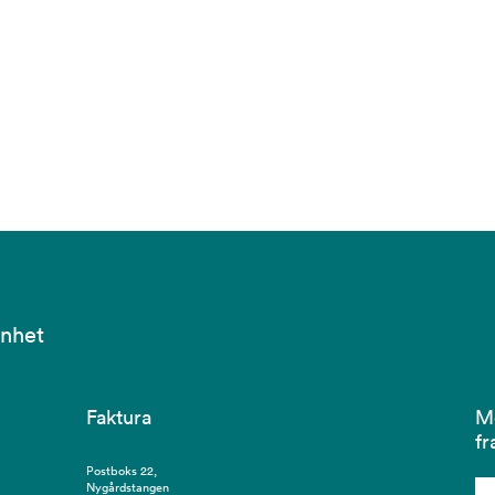
enhet
Faktura
Me
f
Postboks 22,
Nygårdstangen