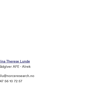
ina Therese Lunde
ådgiver AFE - Alrek
ilu@norceresearch.no
47 56 10 72 57