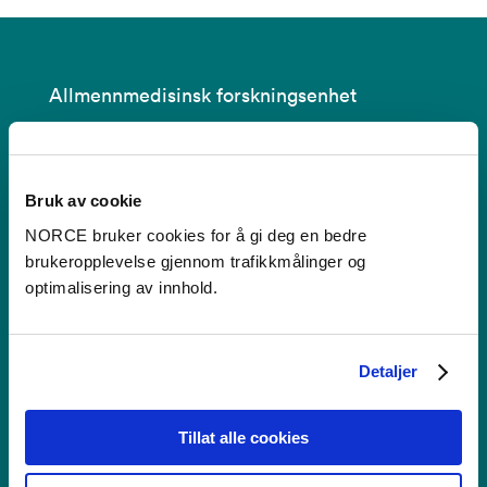
Allmennmedisinsk forskningsenhet
Bruk av cookie
Kontakt
NORCE bruker cookies for å gi deg en bedre
brukeropplevelse gjennom trafikkmålinger og
Postboks 22,
optimalisering av innhold.
Nygårdstangen
5838 Bergen
afe@norceresearch.no
Detaljer
+47 56 10 70 00
Tillat alle cookies
Webredaksjon: