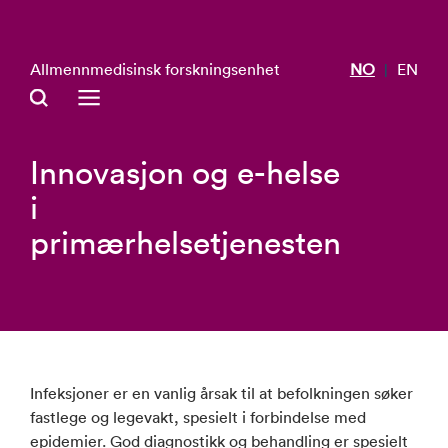
Allmennmedisinsk forskningsenhet
NO
EN
|
Innovasjon og e-helse
i
primærhelsetjenesten
Infeksjoner er en vanlig årsak til at befolkningen søker
fastlege og legevakt, spesielt i forbindelse med
epidemier. God diagnostikk og behandling er spesielt